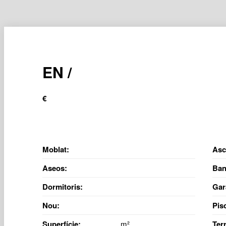
EN /
€
Moblat:
Asc
Aseos:
Ban
Dormitoris:
Gar
Nou:
Pis
Superfície:
m²
Ter