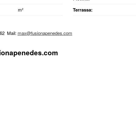
m²
Terrassa:
 62 Mail:
max@fusionapenedes.com
ionapenedes.com