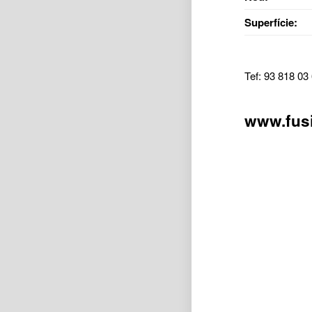
Superfície:
Tef: 93 818 03
www.fus