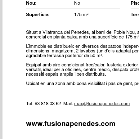
Nou:
No
Pis
Superfície:
175 m²
Ter
Situat a Vilafranca del Penedès, al barri del Poble Nou, 
comercial en planta baixa amb una superfície de 175 m²
L’immoble es distribueix en diversos despatxos independ
dimensions, magatzem, 2 lavabos (un d’ells adaptat per
agradable terrassa posterior de 50 m².
Equipat amb aire condicionat fred/calor, fusteria exterior
versàtil, ideal per a oficines, centre mèdic, despatx pro
necessiti espais amplis i ben distribuïts.
Ubicat en una zona amb bona visibilitat i pas de gent, pr
Tef: 93 818 03 62 Mail:
max@fusionapenedes.com
www.fusionapenedes.com